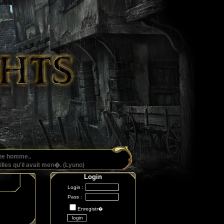
une homme..
illes qu'il avait men�. (Lyuno)
Login
Login :
Pass :
Enregistr�