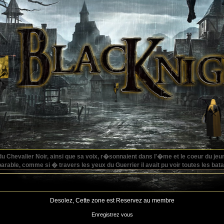
du Chevalier Noir, ainsi que sa voix, r�sonnaient dans l'�me et le coeur du je
arable, comme si � travers les yeux du Guerrier il avait pu voir toutes les bata
Desolez, Cette zone est Reservez au membre
Enregistrez vous