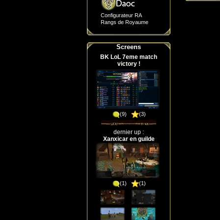
Configurateur RA
Rangs de Royaume
Screens
BK LoL 7eme match
victory !
(9)
(3)
dernier up :
Xanxicar en guilde
(1)
(1)